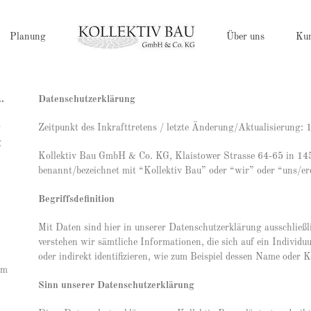
Planung
Über uns
Ku
.
Datenschutzerklärung
g
Zeitpunkt des Inkrafttretens / letzte Änderung/Aktualisierung:
g
Kollektiv Bau GmbH & Co. KG, Klaistower Strasse 64-65 in 14
benannt/bezeichnet mit “Kollektiv Bau” oder “wir” oder “uns/er
Begriffsdefinition
Mit Daten sind hier in unserer Datenschutzerklärung ausschlie
verstehen wir sämtliche Informationen, die sich auf ein Individ
oder indirekt identifizieren, wie zum Beispiel dessen Name oder 
em
Sinn unserer Datenschutzerklärung