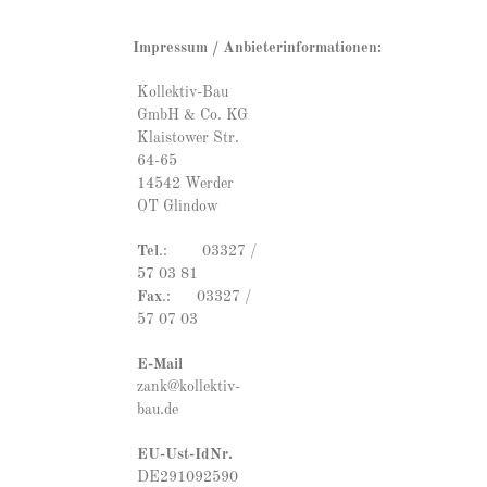
Impressum / Anbieterinformationen:
Kollektiv-Bau
GmbH & Co. KG
Klaistower Str.
64-65
14542 Werder
OT Glindow
Tel
.: 03327 /
57 03 81
Fax
.: 03327 /
57 07 03
E-Mail
zank@kollektiv-
bau.de
EU-Ust-IdNr.
DE291092590