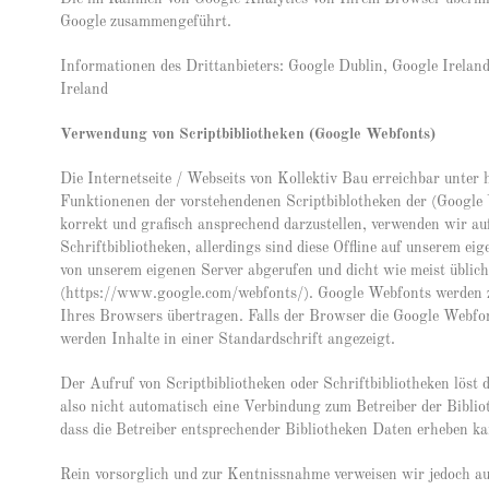
Google zusammengeführt.
Informationen des Drittanbieters: Google Dublin, Google Irelan
Ireland
Verwendung von Scriptbibliotheken (Google Webfonts)
Die Internetseite / Webseits von Kollektiv Bau erreichbar unter 
Funktionenen der vorstehendenen Scriptbiblotheken der (Google
korrekt und grafisch ansprechend darzustellen, verwenden wir au
Schriftbibliotheken, allerdings sind diese Offline auf unserem ei
von unserem eigenen Server abgerufen und dicht wie meist üblic
(https://www.google.com/webfonts/). Google Webfonts werden 
Ihres Browsers übertragen. Falls der Browser die Google Webfont
werden Inhalte in einer Standardschrift angezeigt.
Der Aufruf von Scriptbibliotheken oder Schriftbibliotheken löst
also nicht automatisch eine Verbindung zum Betreiber der Bibliot
dass die Betreiber entsprechender Bibliotheken Daten erheben k
Rein vorsorglich und zur Kentnissnahme verweisen wir jedoch auf