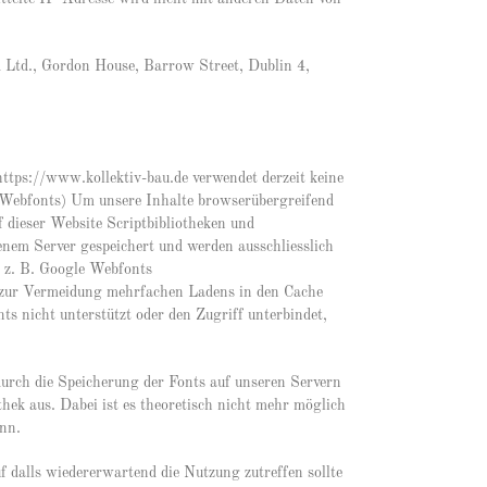
d Ltd., Gordon House, Barrow Street, Dublin 4,
https://www.kollektiv-bau.de verwendet derzeit keine
 Webfonts) Um unsere Inhalte browserübergreifend
f dieser Website Scriptbibliotheken und
genem Server gespeichert und werden ausschliesslich
h z. B. Google Webfonts
zur Vermeidung mehrfachen Ladens in den Cache
s nicht unterstützt oder den Zugriff unterbindet,
 durch die Speicherung der Fonts auf unseren Servern
hek aus. Dabei ist es theoretisch nicht mehr möglich
ann.
 dalls wiedererwartend die Nutzung zutreffen sollte