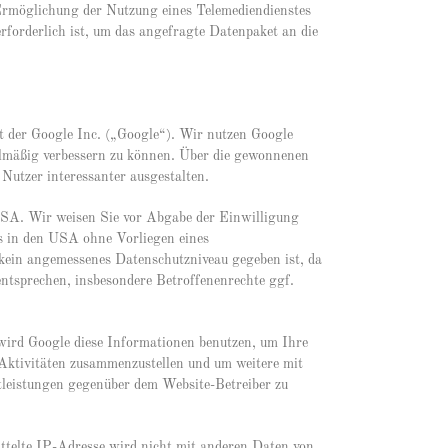
 Ermöglichung der Nutzung eines Telemediendienstes
rforderlich ist, um das angefragte Datenpaket an die
t der Google Inc. („Google“). Wir nutzen Google
elmäßig verbessern zu können. Über die gewonnenen
 Nutzer interessanter ausgestalten.
USA. Wir weisen Sie vor Abgabe der Einwilligung
ss in den USA ohne Vorliegen eines
kein angemessenes Datenschutzniveau gegeben ist, da
ntsprechen, insbesondere Betroffenenrechte ggf.
wird Google diese Informationen benutzen, um Ihre
Aktivitäten zusammenzustellen und um weitere mit
leistungen gegenüber dem Website-Betreiber zu
telte IP-Adresse wird nicht mit anderen Daten von