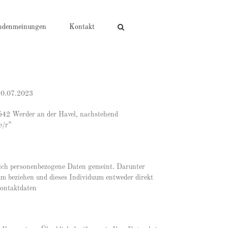
ndenmeinungen
Kontakt
 10.07.2023
542 Werder an der Havel, nachstehend
e/r”
ßlich personenbezogene Daten gemeint. Darunter
uum beziehen und dieses Individuum entweder direkt
Kontaktdaten