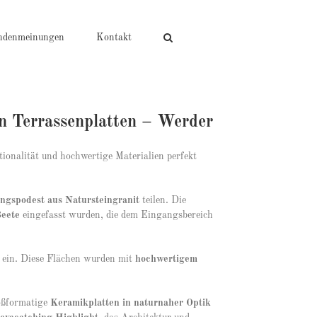
ndenmeinungen
Kontakt
en Terrassenplatten – Werder
tionalität und hochwertige Materialien perfekt
ngspodest aus Natursteingranit
teilen. Die
Beete
eingefasst wurden, die dem Eingangsbereich
ein. Diese Flächen wurden mit
hochwertigem
roßformatige
Keramikplatten in naturnaher Optik