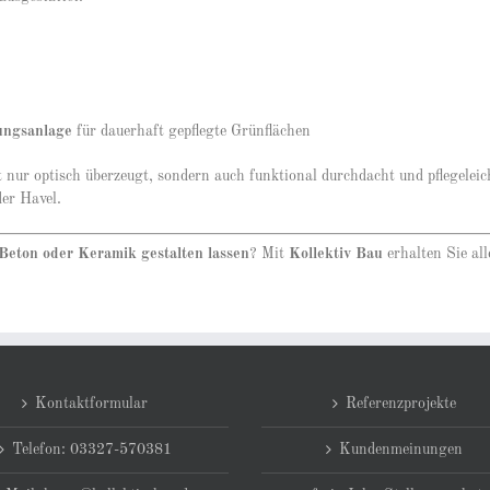
ungsanlage
für dauerhaft gepflegte Grünflächen
ht nur optisch überzeugt, sondern auch funktional durchdacht und pflegeleich
er Havel.
Beton oder Keramik gestalten lassen
? Mit
Kollektiv Bau
erhalten Sie al
Kontaktformular
Referenzprojekte
Telefon: 03327-570381
Kundenmeinungen