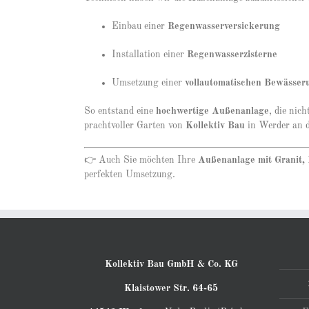
Einbau einer
Regenwasserversickerung
Installation einer
Regenwasserzisterne
Umsetzung einer
vollautomatischen Bewässer
So entstand eine
hochwertige Außenanlage
, die nic
prachtvoller Garten von
Kollektiv Bau
in Werder an d
👉 Auch Sie möchten Ihre
Außenanlage mit Granit, 
perfekten Umsetzung.
Kollektiv Bau GmbH & Co. KG
Klaistower Str. 64-65