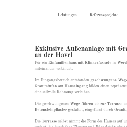
Zum
Inhalt
springen
Leistungen
Referenzprojekte
Exklusive Außenanlage mit Gra
an der Havel
Für ein
Einfamilienhaus mit Klinkerfassade
in
Werde
miteinander verbindet.
Im Eingangsbereich entstanden
geschwungene Wege 
Granitstufen am Hauseingang
bilden einen repräsen
eine stilvolle Rahmung verleihen.
Die geschwungenen
Wege führen bis zur Terrasse
un
Betonsteinpflaster
gestaltet, eingefasst durch
Granit
Die
Terrasse
selbst nimmt die Form des Hauses auf un