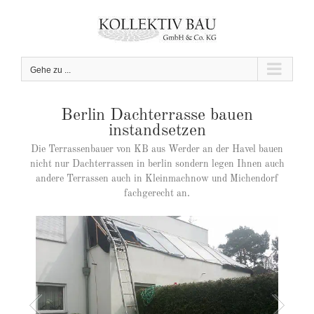
Zum
Inhalt
springen
Gehe zu ...
Berlin Dachterrasse bauen
instandsetzen
Die Terrassenbauer von KB aus Werder an der Havel bauen
nicht nur Dachterrassen in berlin sondern legen Ihnen auch
andere Terrassen auch in Kleinmachnow und Michendorf
fachgerecht an.