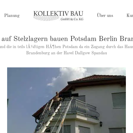
Planung
Über uns
Ku
 auf Stelzlagern bauen Potsdam Berlin Br
in und die in teils lÃ¼ftigen HÃ¶hen Potsdam da ein Zugang durch das Hau
Brandenburg an der Havel Dallgow Spandau