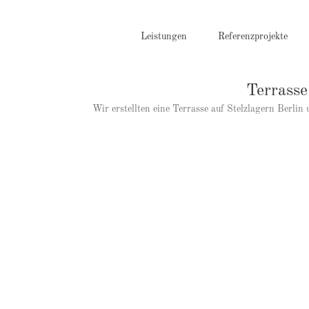
Zum
Inhalt
springen
Leistungen
Referenzprojekte
Terrasse
Wir erstellten eine Terrasse auf Stelzlagern Berl