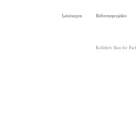
Zum
Inhalt
springen
Leistungen
Referenzprojekte
Kollektiv Bau ihr Fa