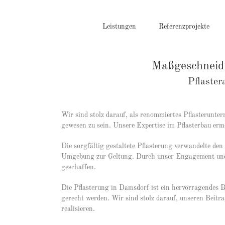
Zum
Inhalt
springen
Leistungen
Referenzprojekte
Maßgeschneide
Pflaster
Wir sind stolz darauf, als renommiertes Pflasterunt
gewesen zu sein. Unsere Expertise im Pflasterbau erm
Die sorgfältig gestaltete Pflasterung verwandelte d
Umgebung zur Geltung. Durch unser Engagement und un
geschaffen.
Die Pflasterung in Damsdorf ist ein hervorragendes Be
gerecht werden. Wir sind stolz darauf, unseren Beitra
realisieren.