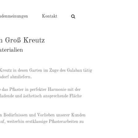
ndenmeinungen
Kontakt
in Groß Kreutz
terialien
Kreutz in desen Garten im Zuge des Galabau tätig
dorf abzuliefern.
das Pflaster in perfekter Harmonie mit der
ladende und ästhetisch ansprechende Fläche
 den Bedürfnissen und Vorlieben unserer Kunden
f, weiterhin erstklassige Pflasterarbeiten zu