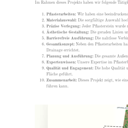
Im Rahmen dieses Projekts haben wir folgende Tätigk
Pflasterarbeiten:
Wir haben eine beeindruckende 
Materialauswahl:
Die sorgfältige Auswahl hochw
Präzise Verlegung:
Jeder Pflasterstein wurde 
Ästhetische Gestaltung:
Die geraden Linien un
Barrierefreie Ausführung:
Die nahtlose Verbi
Gesamtkonzept:
Neben den Pflasterarbeiten ha
Drainage errichtet.
Planung und Ausführung:
Die gesamte Außena
Expertenwissen:
Unsere Expertise im Pflasterb
Qualität und Engagement:
Die hohe Qualität 
Fläche geführt.
Zusammenarbeit:
Dieses Projekt zeigt, wie e
führen kann.
Video-
Player