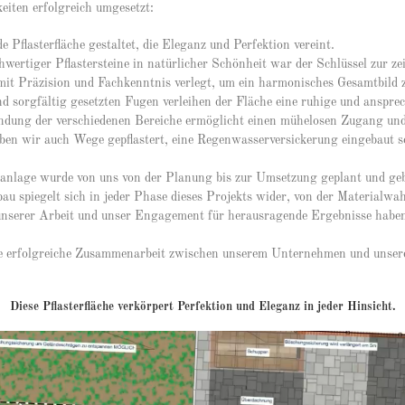
eiten erfolgreich umgesetzt:
Pflasterfläche gestaltet, die Eleganz und Perfektion vereint.
ertiger Pflastersteine in natürlicher Schönheit war der Schlüssel zur ze
mit Präzision und Fachkenntnis verlegt, um ein harmonisches Gesamtbild z
d sorgfältig gesetzten Fugen verleihen der Fläche eine ruhige und anspre
ndung der verschiedenen Bereiche ermöglicht einen mühelosen Zugang un
ben wir auch Wege gepflastert, eine Regenwasserversickerung eingebaut s
nlage wurde von uns von der Planung bis zur Umsetzung geplant und geb
au spiegelt sich in jeder Phase dieses Projekts wider, von der Materialw
unserer Arbeit und unser Engagement für herausragende Ergebnisse haben 
ine erfolgreiche Zusammenarbeit zwischen unserem Unternehmen und unse
Diese Pflasterfläche verkörpert Perfektion und Eleganz in jeder Hinsicht.