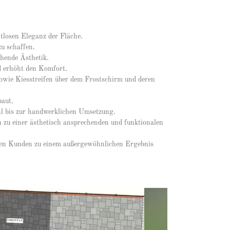
itlosen Eleganz der Fläche.
u schaffen.
chende Ästhetik.
d erhöht den Komfort.
owie Kiesstreifen über dem Frostschirm und deren
aut.
ahl bis zur handwerklichen Umsetzung.
zu einer ästhetisch ansprechenden und funktionalen
ren Kunden zu einem außergewöhnlichen Ergebnis