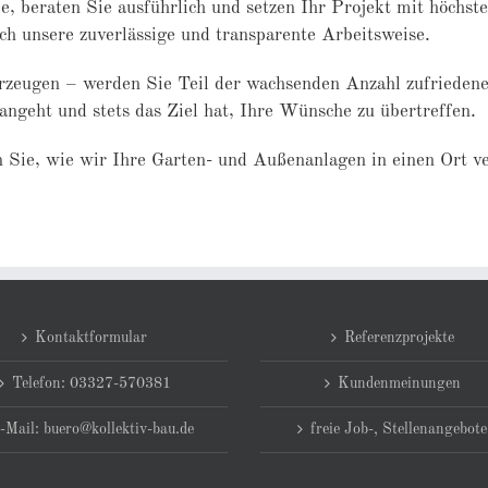
e, beraten Sie ausführlich und setzen Ihr Projekt mit höchs
ch unsere zuverlässige und transparente Arbeitsweise.
erzeugen – werden Sie Teil der wachsenden Anzahl zufrieden
ngeht und stets das Ziel hat, Ihre Wünsche zu übertreffen.
 Sie, wie wir Ihre Garten- und Außenanlagen in einen Ort v
Kontaktformular
Referenzprojekte
Telefon: 03327-570381
Kundenmeinungen
-Mail: buero@kollektiv-bau.de
freie Job-, Stellenangebote