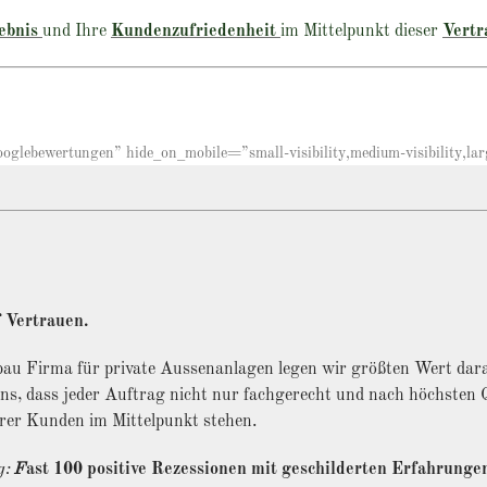
ebnis
und Ihre
Kundenzufriedenheit
im Mittelpunkt dieser
Vertr
lebewertungen” hide_on_mobile=”small-visibility,medium-visibility,large
 Vertrauen.
bau Firma für private Aussenanlagen legen wir größten Wert dara
uns, dass jeder Auftrag nicht nur fachgerecht und nach höchsten
rer Kunden im Mittelpunkt stehen.
g:
F
ast 100 positive Rezessionen mit geschilderten Erfahrunge