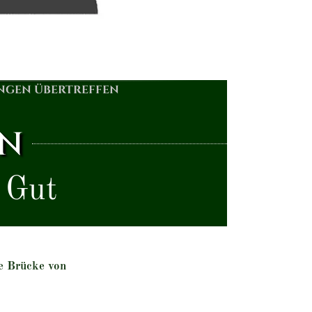
ngen übertreffen
EN
s Gut
e Brücke von