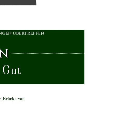
ngen übertreffen
EN
s Gut
e Brücke von