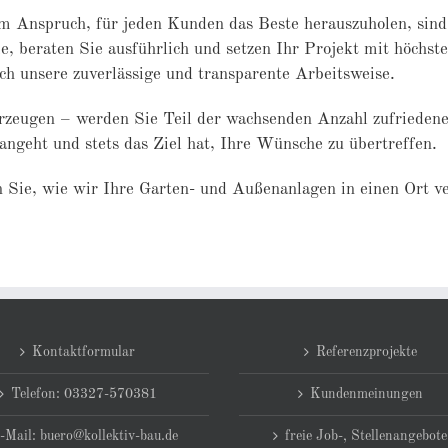
m Anspruch, für jeden Kunden das Beste herauszuholen, sind 
e, beraten Sie ausführlich und setzen Ihr Projekt mit höchs
ch unsere zuverlässige und transparente Arbeitsweise.
erzeugen – werden Sie Teil der wachsenden Anzahl zufrieden
ngeht und stets das Ziel hat, Ihre Wünsche zu übertreffen.
 Sie, wie wir Ihre Garten- und Außenanlagen in einen Ort v
Kontaktformular
Referenzprojekte
Telefon: 03327-570381
Kundenmeinungen
-Mail: buero@kollektiv-bau.de
freie Job-, Stellenangebote