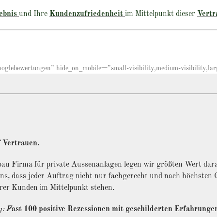
ebnis
und Ihre
Kundenzufriedenheit
im Mittelpunkt dieser
Vertr
lebewertungen” hide_on_mobile=”small-visibility,medium-visibility,large
 Vertrauen.
bau Firma für private Aussenanlagen legen wir größten Wert dara
uns, dass jeder Auftrag nicht nur fachgerecht und nach höchsten
rer Kunden im Mittelpunkt stehen.
g:
F
ast 100 positive Rezessionen mit geschilderten Erfahrunge