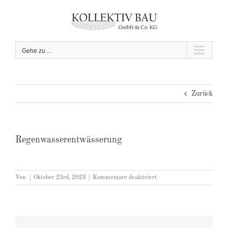
Zum
Inhalt
springen
Gehe zu ...
Zurück
Regenwasserentwässerung
für
Von
|
Oktober 23rd, 2023
|
Kommentare deaktiviert
Regenwasserentwässerung